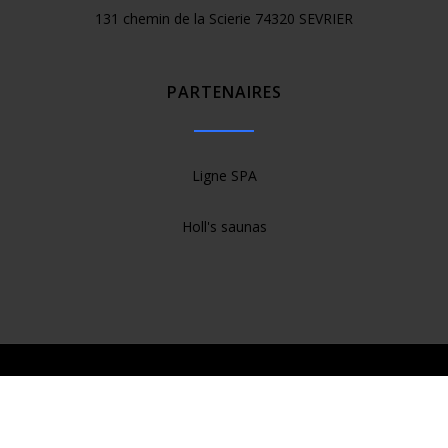
131 chemin de la Scierie 74320 SEVRIER
PARTENAIRES
Ligne SPA
Holl's saunas
© 2015 JN Distribution. Tous drois réservés
Mentions légales