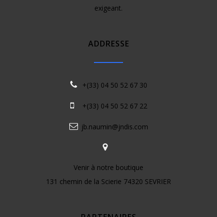
exigeant.
ADDRESSE
+(33) 04 50 52 67 30
+(33) 04 50 52 67 22
jb.naumin@jndis.com
Venir à notre boutique
131 chemin de la Scierie 74320 SEVRIER