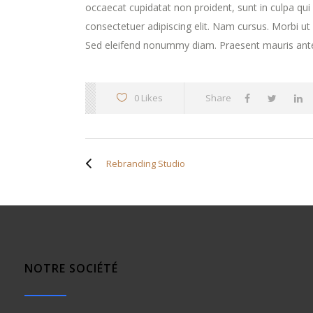
occaecat cupidatat non proident, sunt in culpa qui
consectetuer adipiscing elit. Nam cursus. Morbi u
Sed eleifend nonummy diam. Praesent mauris ante
0 Likes
Share
Rebranding Studio
NOTRE SOCIÉTÉ