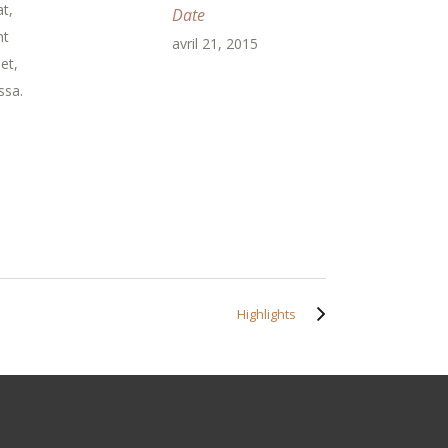
t,
Date
nt
avril 21, 2015
et,
ssa.
Highlights