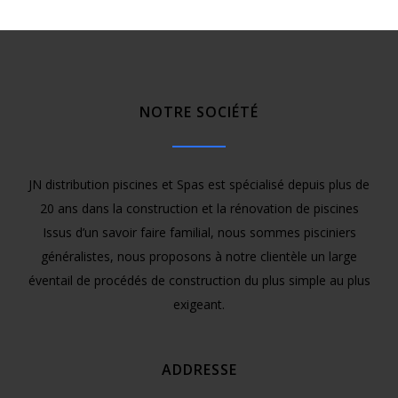
NOTRE SOCIÉTÉ
JN distribution piscines et Spas est spécialisé depuis plus de
20 ans dans la construction et la rénovation de piscines
Issus d’un savoir faire familial, nous sommes pisciniers
généralistes, nous proposons à notre clientèle un large
éventail de procédés de construction du plus simple au plus
exigeant.
ADDRESSE