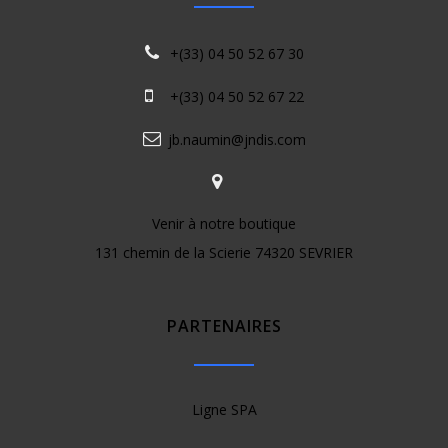
+(33) 04 50 52 67 30
+(33) 04 50 52 67 22
jb.naumin@jndis.com
Venir à notre boutique
131 chemin de la Scierie 74320 SEVRIER
PARTENAIRES
Ligne SPA