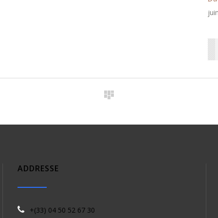
jui
ADDRESSE
+(33) 04 50 52 67 30