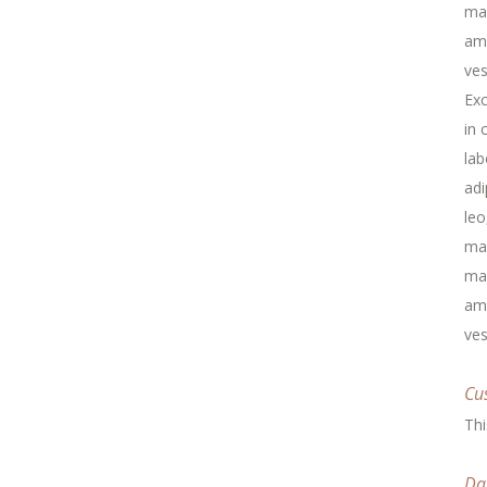
mau
ame
ves
Exc
in 
lab
adi
leo
ma
mau
ame
ves
Cu
Thi
Da