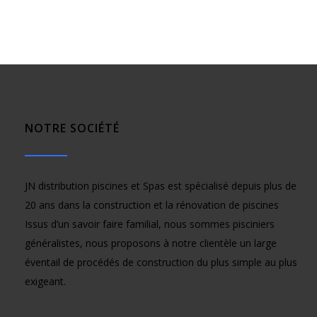
NOTRE SOCIÉTÉ
JN distribution piscines et Spas est spécialisé depuis plus de
20 ans dans la construction et la rénovation de piscines
Issus d’un savoir faire familial, nous sommes pisciniers
généralistes, nous proposons à notre clientèle un large
éventail de procédés de construction du plus simple au plus
exigeant.