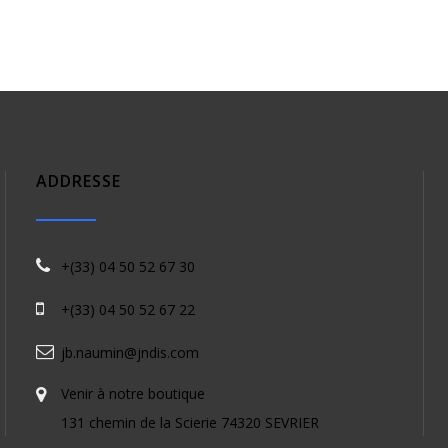
ADDRESSE
+(33) 04 50 52 67 30
+(33) 04 50 52 67 22
jb.naumin@jndis.com
Venir à notre boutique
131 chemin de la Scierie 74320 SEVRIER